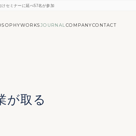
けセミナーに延べ57名が参加
OSOPHY
WORKS
JOURNAL
COMPANY
CONTACT
業が取る