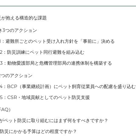
災が抱える構造的な課題
き3つのアクション
1：避難所ごとのペット受け入れ方針を「事前に」決める
2：防災訓練にペット同行避難を組み込む
3：動物愛護部局と危機管理部局の連携体制を構築する
2つのアクション
4：BCP（事業継続計画）にペット飼育従業員への配慮を盛り込む
5：CSR・地域貢献としてのペット防災支援
FAQ）
治体がペット防災に取り組むにはまず何をすべきですか？
ット防災にかかる予算はどの程度ですか？