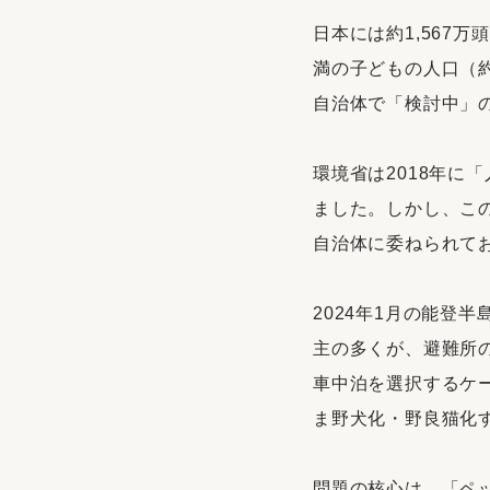
日本には約1,567
満の子どもの人口（約
自治体で「検討中」
環境省は2018年
ました。しかし、こ
自治体に委ねられて
2024年1月の能登
主の多くが、避難所
車中泊を選択するケ
ま野犬化・野良猫化
問題の核心は、「ペ