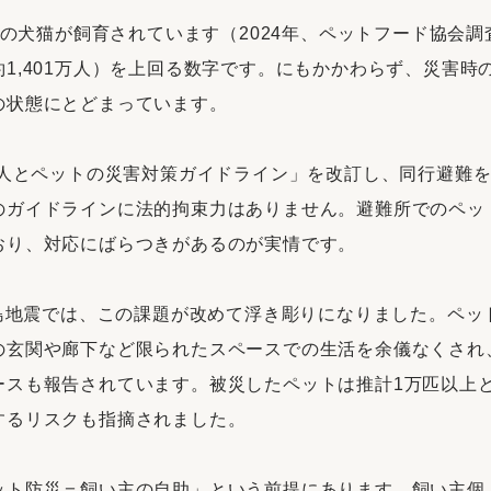
万頭の犬猫が飼育されています（2024年、ペットフード協会調
1,401万人）を上回る数字です。にもかかわらず、災害時
の状態にとどまっています。
に「人とペットの災害対策ガイドライン」を改訂し、同行避難
のガイドラインに法的拘束力はありません。避難所でのペッ
おり、対応にばらつきがあるのが実情です。
半島地震では、この課題が改めて浮き彫りになりました。ペ
の玄関や廊下など限られたスペースでの生活を余儀なくされ
ースも報告されています。被災したペットは推計1万匹以上
するリスクも指摘されました。
ット防災＝飼い主の自助」という前提にあります。飼い主個