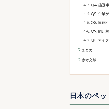
Q4. 能
Q5. 企
Q6. 避
Q7. 飼
Q8. マ
まとめ
参考文献
日本のペッ