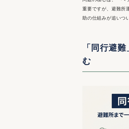
重要ですが、避難所
助の仕組みが追いつ
「同行避難
む